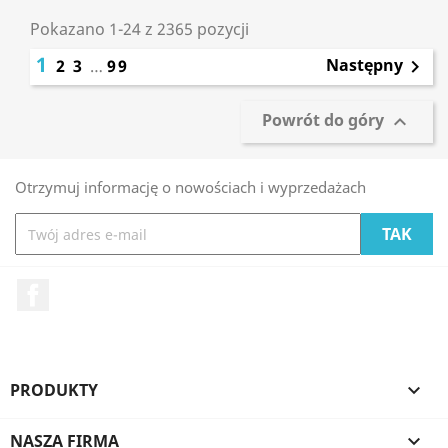
Pokazano 1-24 z 2365 pozycji
1
Następny
2
3
…
99

Powrót do góry

Otrzymuj informację o nowościach i wyprzedażach
Facebook
PRODUKTY

NASZA FIRMA
