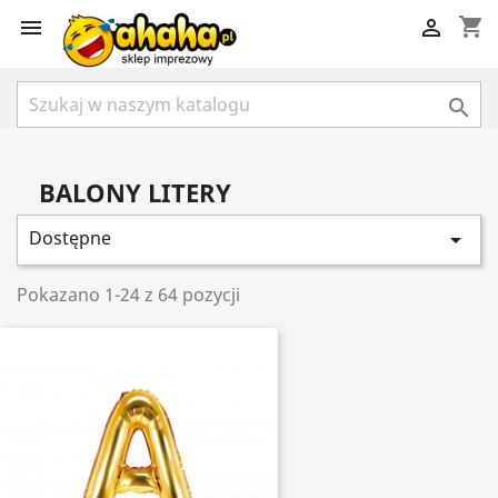
shopping_cart



BALONY LITERY
Dostępne

Pokazano 1-24 z 64 pozycji