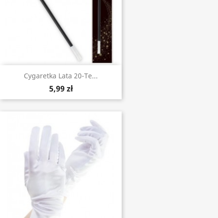
Cygaretka Lata 20-Te...
5,99 zł