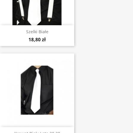
Szelki Białe
18,80 zł