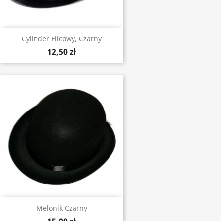
Cylinder Filcowy, Czarny
12,50 zł
Melonik Czarny