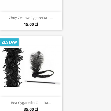
Złoty Zestaw Cygaretka +...
15,00 zł
ZESTAW
Boa Cygaretka Opaska...
35,00 zł