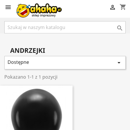
shopping_cart



ANDRZEJKI
Dostępne

Pokazano 1-1 z 1 pozycji