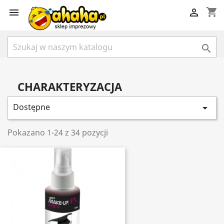
shopping_cart



CHARAKTERYZACJA
Dostępne

Pokazano 1-24 z 34 pozycji