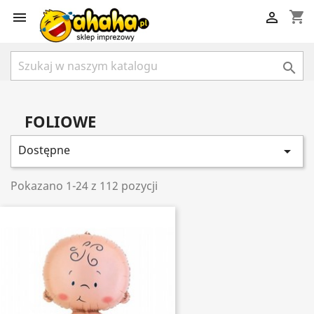
shopping_cart



FOLIOWE
Dostępne

Pokazano 1-24 z 112 pozycji