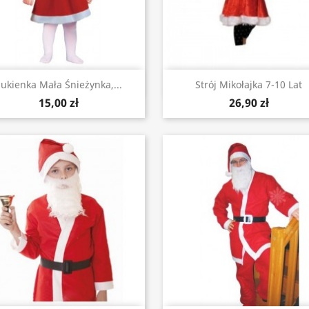
Szybki podgląd
Szybki podgląd


ukienka Mała Śnieżynka,...
Strój Mikołajka 7-10 Lat
15,00 zł
26,90 zł