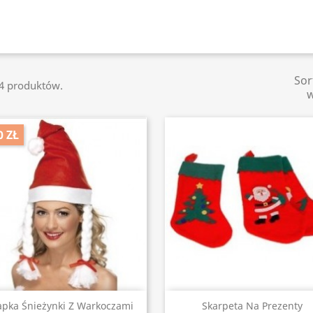
Sor
54 produktów.
0 ZŁ
Szybki podgląd
Szybki podgląd


apka Śnieżynki Z Warkoczami
Skarpeta Na Prezenty