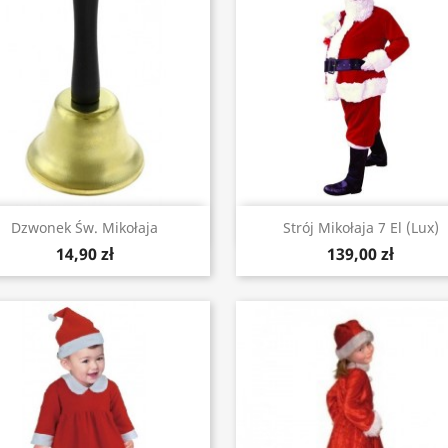
Szybki podgląd
Szybki podgląd


Dzwonek Św. Mikołaja
Strój Mikołaja 7 El (lux)
14,90 zł
139,00 zł