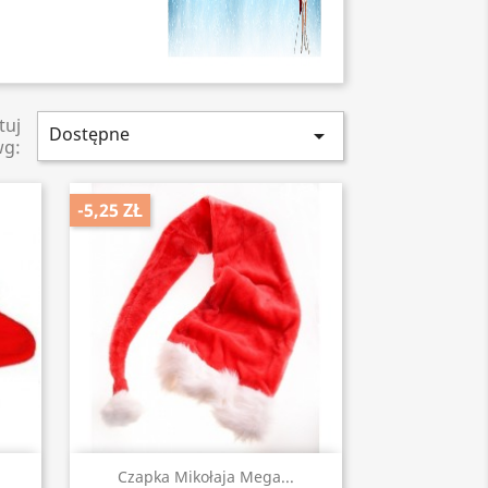
tuj
Dostępne

wg:
-5,25 ZŁ
Szybki podgląd

Czapka Mikołaja Mega...