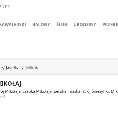
8 203,
KAWALERSKI
BALONY
ŚLUB
URODZINY
PRZEBI
e/ Jasełka
Mikołaj
IKOŁAJ
rój Mikołaja, czapka Mikołaja, peruka, maska, strój Śnieżynki, Mikoł
ne!