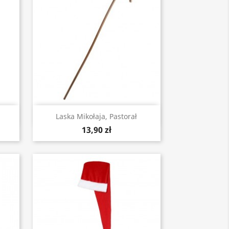
Szybki podgląd

Laska Mikołaja, Pastorał
13,90 zł