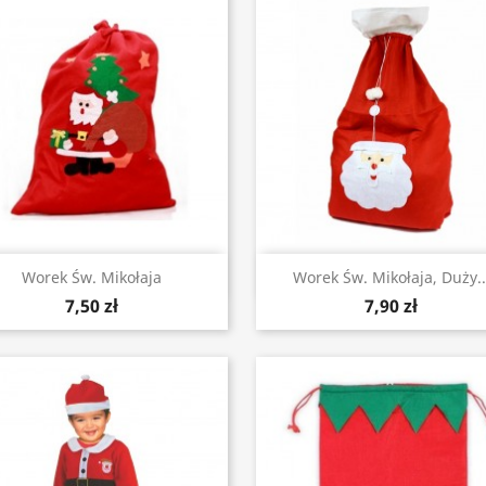
Szybki podgląd
Szybki podgląd


Worek Św. Mikołaja
Worek Św. Mikołaja, Duży..
7,50 zł
7,90 zł