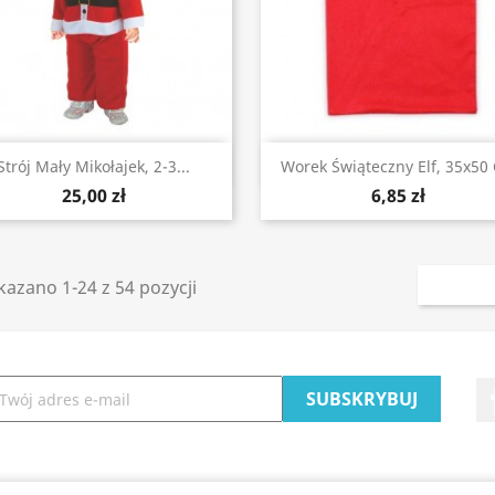
Szybki podgląd
Szybki podgląd


Strój Mały Mikołajek, 2-3...
Worek Świąteczny Elf, 35x50
25,00 zł
6,85 zł
azano 1-24 z 54 pozycji