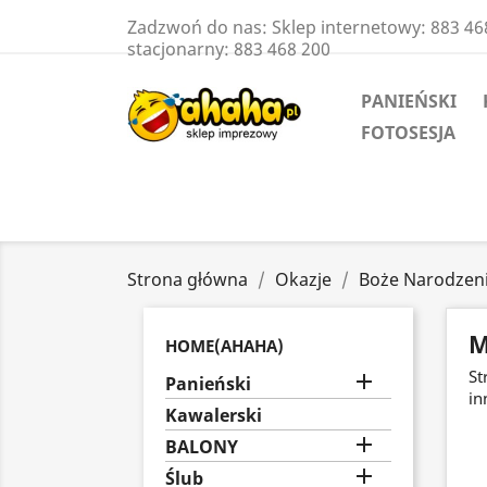
Zadzwoń do nas:
Sklep internetowy: 883 46
stacjonarny: 883 468 200
PANIEŃSKI
FOTOSESJA
Strona główna
Okazje
Boże Narodzeni
M
HOME(AHAHA)
St

Panieński
in
Kawalerski

BALONY

Ślub