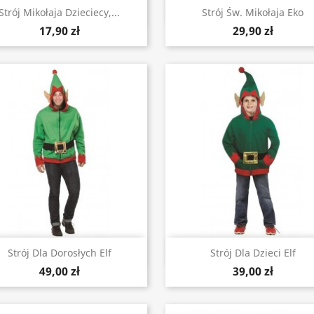
Szybki podgląd
Szybki podgląd


Strój Mikołaja Dzieciecy,...
Strój Św. Mikołaja Eko
17,90 zł
29,90 zł
Szybki podgląd
Szybki podgląd


Strój Dla Dorosłych Elf
Strój Dla Dzieci Elf
49,00 zł
39,00 zł