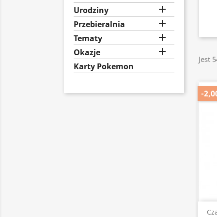

Urodziny

Przebieralnia

Tematy

Okazje
Jest 
Karty Pokemon
-2,0
Cz