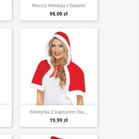
Szybki podgląd

Płaszcz Mikołaja I Dodatki
98,00 zł
Szybki podgląd

Pelerynka Z Kapturem Dla...
19,99 zł