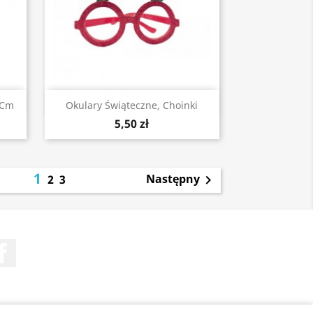
Szybki podgląd

 Cm
Okulary Świąteczne, Choinki
5,50 zł
1
Następny
2
3

Facebook