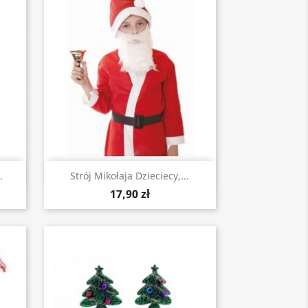
Szybki podgląd

.
Strój Mikołaja Dzieciecy,...
17,90 zł