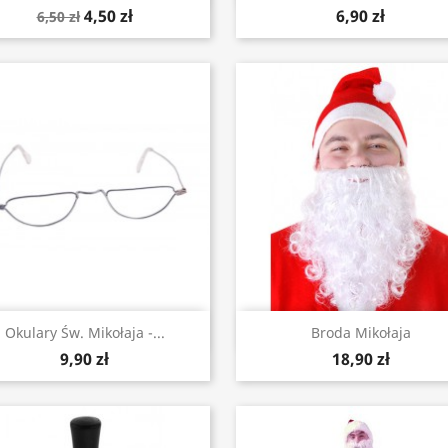
4,50 zł
6,90 zł
6,50 zł
Szybki podgląd
Szybki podgląd


Okulary Św. Mikołaja -...
Broda Mikołaja
9,90 zł
18,90 zł