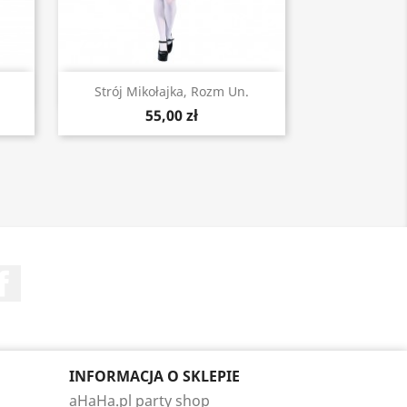
Szybki podgląd

Strój Mikołajka, Rozm Un.
55,00 zł
Facebook
INFORMACJA O SKLEPIE
aHaHa.pl party shop