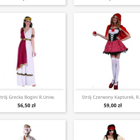
Szybki podgląd
Szybki podgląd


trój Grecka Bogini R.uniw.
Strój Czerwony Kapturek, R..
56,50 zł
59,00 zł