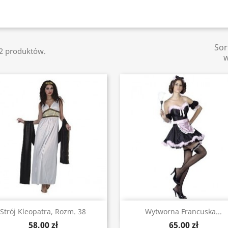
Sor
12 produktów.
Szybki podgląd
Szybki podgląd


Strój Kleopatra, Rozm. 38
Wytworna Francuska...
58,00 zł
65,00 zł