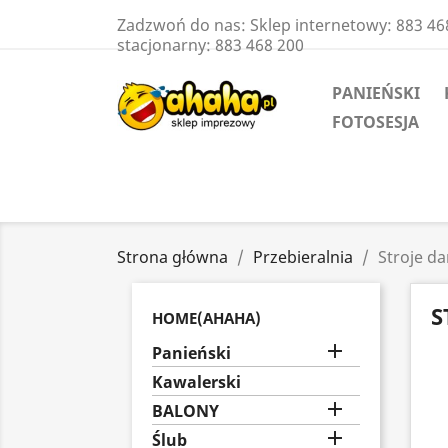
Zadzwoń do nas:
Sklep internetowy: 883 46
stacjonarny: 883 468 200
PANIEŃSKI
FOTOSESJA
Strona główna
Przebieralnia
Stroje d
S
HOME(AHAHA)

Panieński
Kawalerski

BALONY

Ślub