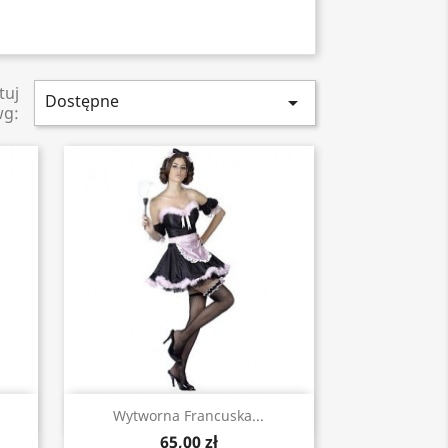
tuj
Dostępne

wg:
Szybki podgląd

Wytworna Francuska...
65,00 zł