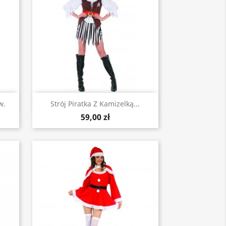
Szybki podgląd

w.
Strój Piratka Z Kamizelką...
59,00 zł