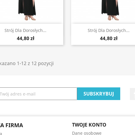
Szybki podgląd
Szybki podgląd


Strój Dla Dorosłych...
Strój Dla Dorosłych...
44,80 zł
44,80 zł
azano 1-12 z 12 pozycji
A FIRMA
TWOJE KONTO
Dane osobowe
a