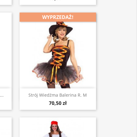
WYPRZEDAŻ!
Szybki podgląd

..
Strój Wiedźma Balerina R. M
70,50 zł