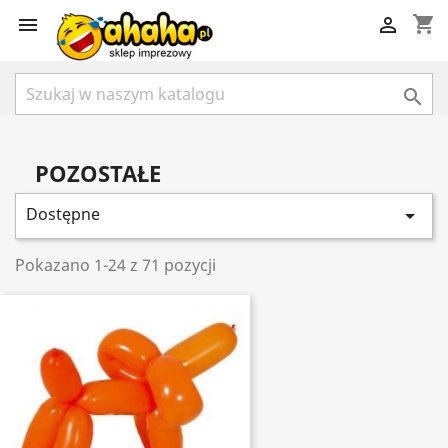
shopping_cart



POZOSTAŁE
Dostępne

Pokazano 1-24 z 71 pozycji