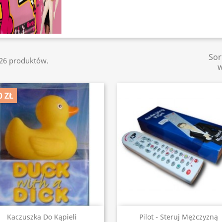
Sor
126 produktów.
0 ZŁ
Szybki podgląd
Szybki podgląd


Kaczuszka Do Kąpieli
Pilot - Steruj Mężczyzną