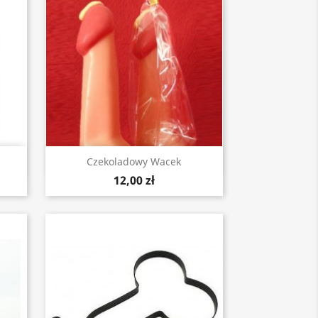
Szybki podgląd

Czekoladowy Wacek
12,00 zł