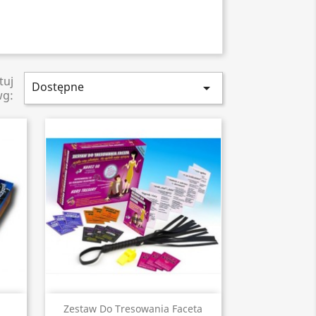
tuj
Dostępne

wg:
Szybki podgląd

Zestaw Do Tresowania Faceta