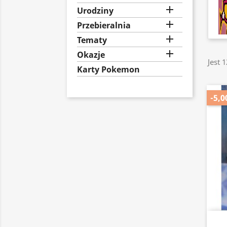

Urodziny

Przebieralnia

Tematy

Okazje
Jest 
Karty Pokemon
-5,0