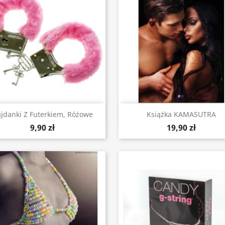
Szybki podgląd
Szybki podgląd


jdanki Z Futerkiem, Różowe
Książka KAMASUTRA
9,90 zł
19,90 zł