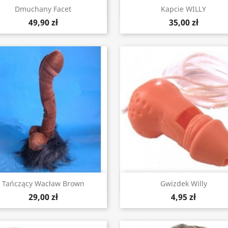
Szybki podgląd
Szybki podgląd


Dmuchany Facet
Kapcie WILLY
49,90 zł
35,00 zł
Szybki podgląd
Szybki podgląd


Tańczący Wacław Brown
Gwizdek Willy
29,00 zł
4,95 zł