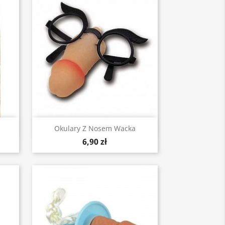
Szybki podgląd

Okulary Z Nosem Wacka
6,90 zł