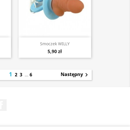
Szybki podgląd

Smoczek WILLY
5,90 zł
1
Następny
2
3
…
6

Facebook