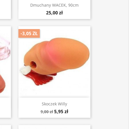
Szybki podgląd

Dmuchany WACEK, 90cm
25,00 zł
-3,05 ZŁ
Szybki podgląd

Skoczek Willy
5,95 zł
9,00 zł