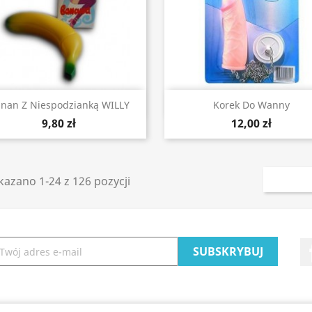
Szybki podgląd
Szybki podgląd


nan Z Niespodzianką WILLY
Korek Do Wanny
9,80 zł
12,00 zł
azano 1-24 z 126 pozycji