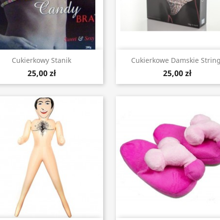
Szybki podgląd
Szybki podgląd


Cukierkowy Stanik
Cukierkowe Damskie String
25,00 zł
25,00 zł