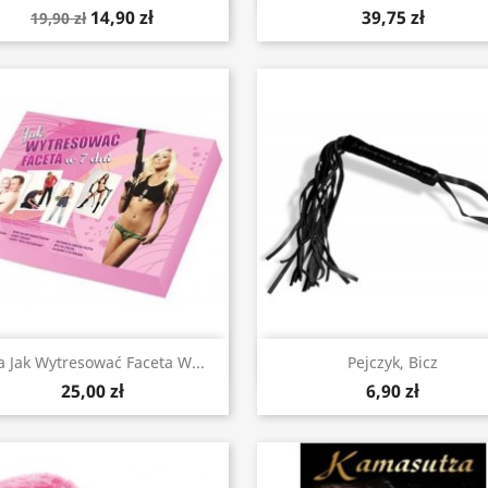
14,90 zł
39,75 zł
19,90 zł
Szybki podgląd
Szybki podgląd


a Jak Wytresować Faceta W...
Pejczyk, Bicz
25,00 zł
6,90 zł