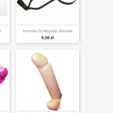
Szybki podgląd

i
Foremka Do Wypieku Wacków
9,50 zł