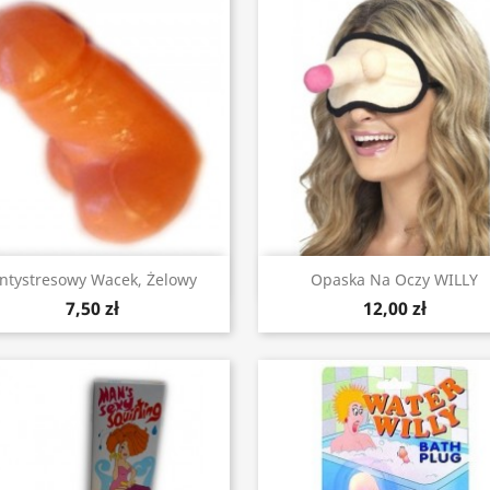
Szybki podgląd
Szybki podgląd


ntystresowy Wacek, Żelowy
Opaska Na Oczy WILLY
7,50 zł
12,00 zł