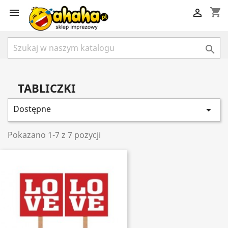
shopping_cart



TABLICZKI
Dostępne

Pokazano 1-7 z 7 pozycji