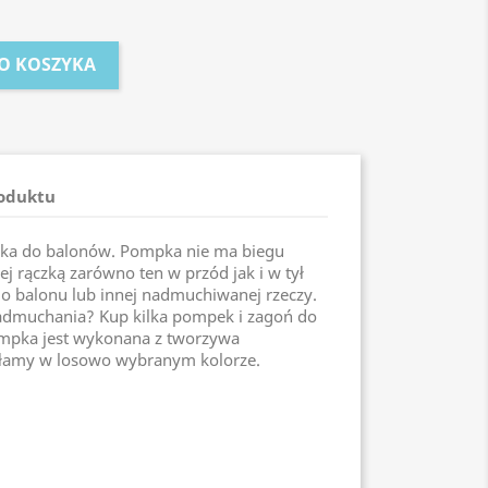
O KOSZYKA
roduktu
ka do balonów. Pompka nie ma biegu
ej rączką zarówno ten w przód jak i w tył
 balonu lub innej nadmuchiwanej rzeczy.
dmuchania? Kup kilka pompek i zagoń do
mpka jest wykonana z tworzywa
łamy w losowo wybranym kolorze.