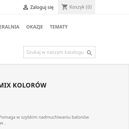
shopping_cart

Koszyk
(0)
Zaloguj się
ERALNIA
OKAZJE
TEMATY

 MIX KOLORÓW
 Pomaga w szybkim nadmuchiwaniu balonów
w .