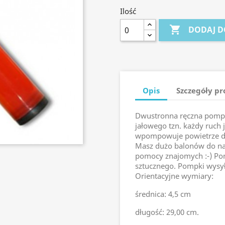
Ilość

DODAJ D
Opis
Szczegóły p
Dwustronna ręczna pomp
jałowego tzn. każdy ruch j
wpompowuje powietrze do
Masz dużo balonów do na
pomocy znajomych :-) Po
sztucznego. Pompki wysy
Orientacyjne wymiary:
średnica: 4,5 cm
długość: 29,00 cm.