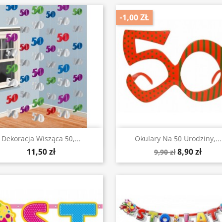
-1,00 ZŁ
Szybki podgląd
Szybki podgląd


Dekoracja Wisząca 50,...
Okulary Na 50 Urodziny,...
11,50 zł
8,90 zł
9,90 zł