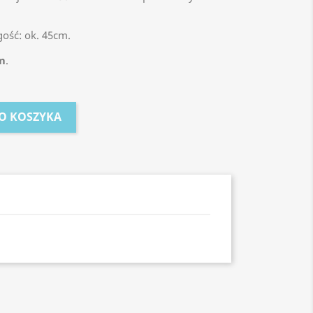
gość: ok. 45cm.
m
.
O KOSZYKA