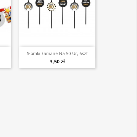
Szybki podgląd

Słomki Łamane Na 50 Ur, 6szt
3,50 zł