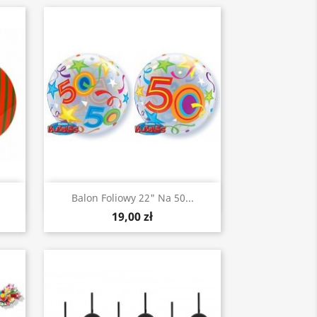
Szybki podgląd

Balon Foliowy 22" Na 50...
19,00 zł