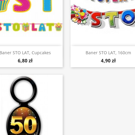
Szybki podgląd
Szybki podgląd


Baner STO LAT, Cupcakes
Baner STO LAT, 160cm
6,80 zł
4,90 zł