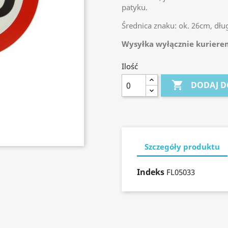
patyku.
Średnica znaku: ok. 26cm, dłu
Wysyłka wyłącznie kuriere
Ilość

DODAJ D
Szczegóły produktu
Indeks
FL05033