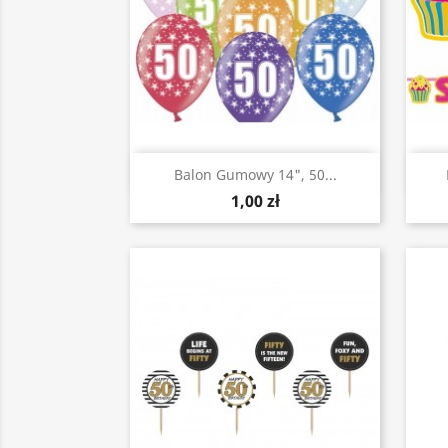
Szybki podgląd

Balon Gumowy 14", 50...
1,00 zł