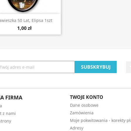
Szybki podgląd

awieszka 50 Lat, Elipsa 1szt
1,00 zł
A FIRMA
TWOJE KONTO
Dane osobowe
a
Zamówienia
t z nami
Moje pokwitowania - korekty pł
trony
Adresy